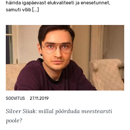
häirida igapäevast elukvaliteeti ja enesetunnet,
samuti võib [...]
SOOVITUS
27.11.2019
Silver Siiak: millal pöörduda meestearsti
poole?