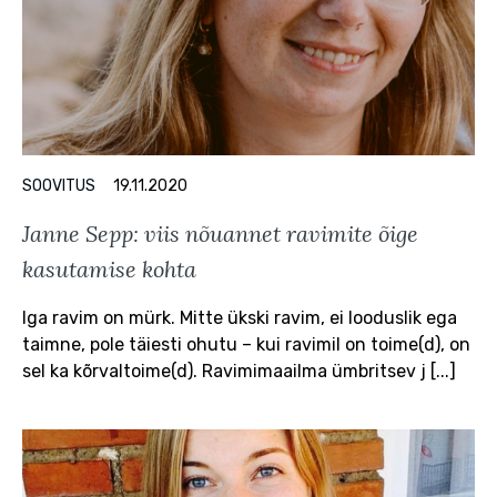
SOOVITUS
19.11.2020
Janne Sepp: viis nõuannet ravimite õige
kasutamise kohta
Iga ravim on mürk. Mitte ükski ravim, ei looduslik ega
taimne, pole täiesti ohutu – kui ravimil on toime(d), on
sel ka kõrvaltoime(d). Ravimimaailma ümbritsev j [...]