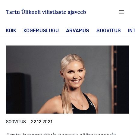
Sisesta märksõna
Otsin
KÕIK
KOGEMUSLUGU
ARVAMUS
SOOVITUS
IN
SOOVITUS
22.12.2021
Krete Junson: jõuluaegsete söömaaegade