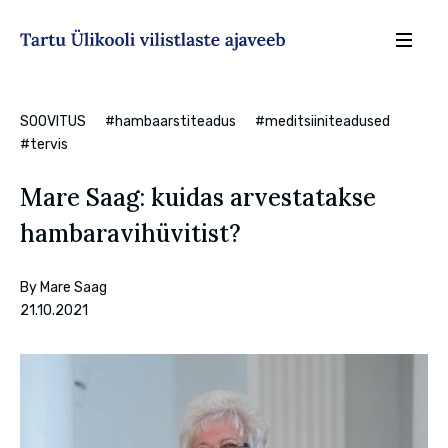
Sisesta märksõna
Otsin
SOOVITUS
#hambaarstiteadus
#meditsiiniteadused
#tervis
Mare Saag: kuidas arvestatakse
hambaravihüvitist?
By
Mare Saag
21.10.2021