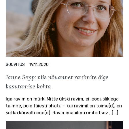
SOOVITUS
19.11.2020
Janne Sepp: viis nõuannet ravimite õige
kasutamise kohta
Iga ravim on mürk. Mitte ükski ravim, ei looduslik ega
taimne, pole täiesti ohutu – kui ravimil on toime(d), on
sel ka kõrvaltoime(d). Ravimimaailma ümbritsev j [...]