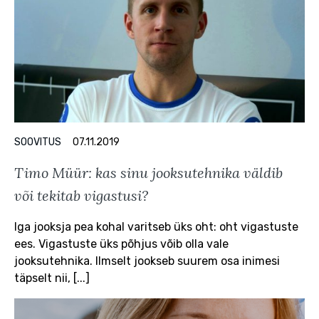
SOOVITUS
07.11.2019
Timo Müür: kas sinu jooksutehnika väldib
või tekitab vigastusi?
Iga jooksja pea kohal varitseb üks oht: oht vigastuste
ees. Vigastuste üks põhjus võib olla vale
jooksutehnika. Ilmselt jookseb suurem osa inimesi
täpselt nii, [...]