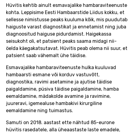
Hüvitis kehtib ainult esmavajalike hambaraviteenuste
kohta. Leppisime Eesti Hambaarstide Liidus kokku, et
sellesse nimistusse peaks kuuluma kõik, mis puudutab
haiguste varast diagnostikat ja ennetamist ning juba
diagnoositud haiguse pidurdamist. Haigekassa
seisukoht oli, et patsient peaks saama midagi nii-
öelda käegakatsutavat. Hüvitis peab olema nii suur, et
patsient saab vähemalt ühe täidise.
Esmavajalike hambaraviteenuste hulka kuuluvad
hambaarsti esmane või korduv vastuvõtt,
diagnostika, ravimi asetamine ja ajutise täidise
paigaldamine, püsiva täidise paigaldamine, hamba
eemaldamine, mädakolde avamine ja ravimine,
juureravi, igemealuse hambakivi kirurgiline
eemaldamine ning tuimastus.
Samuti on 2018. aastast ette nähtud 85-eurone
hüvitis rasedatele, alla üheaastaste laste emadele,