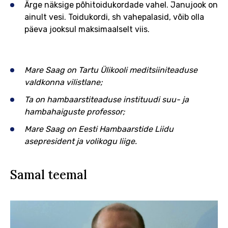
Ärge näksige põhitoidukordade vahel. Janujook on
ainult vesi. Toidukordi, sh vahepalasid, võib olla
päeva jooksul maksimaalselt viis.
Mare Saag on Tartu Ülikooli meditsiiniteaduse
valdkonna vilistlane;
Ta on hambaarstiteaduse instituudi suu- ja
hambahaiguste professor;
Mare Saag on Eesti Hambaarstide Liidu
asepresident ja volikogu liige.
Samal teemal