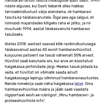
hambaravi olnud tasuta nõukogude ajast saati. 1990-
ndate alguses, kui Eesti Vabariik alles hakkas
tervisekindlustust välja arendama, oli hambaravi
tasuta ka täiskasvanutele. Õige pea aga selgus, et
niimoodi majandades kõigeks raha ei jätku, ja nii
muutuski 1994. aastal täiskasvanute hambaravi
tasuliseks.
Alates 2018. aastast saavad kõik ravikindlustusega
täiskasvanud aastas 40 eurot hambaravihüvitist,
kusjuures patsient ise tasub vähemalt 50% arvest.
Hüvitist saab kasutada siis, kui arve on koostatud
haigekassa piirhindade järgi. Meeles tasub pidada ka
seda, et hüvitist on võimalik saada ainult
haigekassaga lepingu sõlminud hambaraviasutustes.
Nende nimekirja saab näha haigekassa
lehel
. Oma
hambaravihüvitise määra ja jääki saab vaadata
riigiportaali eesti.ee rubriigist „Minu hambaravi- ja
proteesihüvitiste info“.