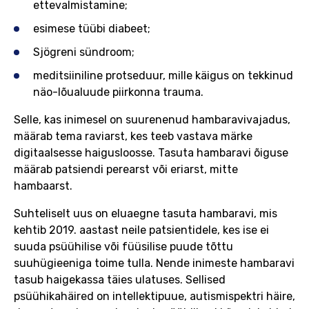
ettevalmistamine;
esimese tüübi diabeet;
Sjögreni sündroom;
meditsiiniline protseduur, mille käigus on tekkinud
näo-lõualuude piirkonna trauma.
Selle, kas inimesel on suurenenud hambaravivajadus,
määrab tema raviarst, kes teeb vastava märke
digitaalsesse haigusloosse. Tasuta hambaravi õiguse
määrab patsiendi perearst või eriarst, mitte
hambaarst.
Suhteliselt uus on eluaegne tasuta hambaravi, mis
kehtib 2019. aastast neile patsientidele, kes ise ei
suuda psüühilise või füüsilise puude tõttu
suuhügieeniga toime tulla. Nende inimeste hambaravi
tasub haigekassa täies ulatuses. Sellised
psüühikahäired on intellektipuue, autismispektri häire,