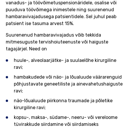
vanadus- ja töövõimetuspensionäridele, osalise või
puuduva töövõimega inimestele ning suurenenud
hambaravivajadusega patsientidele. Sel juhul peab
patsient ise tasuma arvest 15%.
Suurenenud hambaravivajadus võib tekkida
mitmesuguste tervishoiuteenuste või haiguste
tagajärjel. Need on
huule-, alveolaarjätke- ja suulaelõhe kirurgiline
ravi;
hambakudede või näo- ja lõualuude väärarenguid
põhjustavate geneetiliste ja ainevahetushaiguste
ravi;
näo-lõualuude piirkonna traumade ja põletike
kirurgiline ravi;
kopsu-, maksa-, südame-, neeru- või vereloome
tüvirakkude siirdamine või siirdamiseks