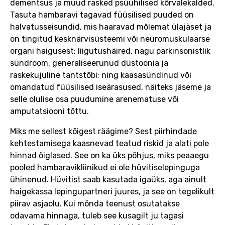
dementsus ja muud rasked psüühilised kõrvalekalded.
Tasuta hambaravi tagavad füüsilised puuded on
halvatusseisundid, mis haaravad mõlemat ülajäset ja
on tingitud kesknärvisüsteemi või neuromuskulaarse
organi haigusest; liigutushäired, nagu parkinsonistlik
sündroom, generaliseerunud düstoonia ja
raskekujuline tantstõbi; ning kaasasündinud või
omandatud füüsilised iseärasused, näiteks jäseme ja
selle olulise osa puudumine arenematuse või
amputatsiooni tõttu.
Miks me sellest kõigest räägime? Sest piirhindade
kehtestamisega kaasnevad teatud riskid ja alati pole
hinnad õiglased. See on ka üks põhjus, miks peaaegu
pooled hambaravikliinikud ei ole hüvitiselepinguga
ühinenud. Hüvitist saab kasutada igaüks, aga ainult
haigekassa lepingupartneri juures, ja see on tegelikult
piirav asjaolu. Kui mõnda teenust osutatakse
odavama hinnaga, tuleb see kusagilt ju tagasi