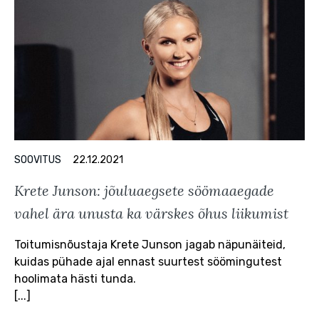
SOOVITUS
22.12.2021
Krete Junson: jõuluaegsete söömaaegade
vahel ära unusta ka värskes õhus liikumist
Toitumisnõustaja Krete Junson jagab näpunäiteid,
kuidas pühade ajal ennast suurtest söömingutest
hoolimata hästi tunda.
[...]