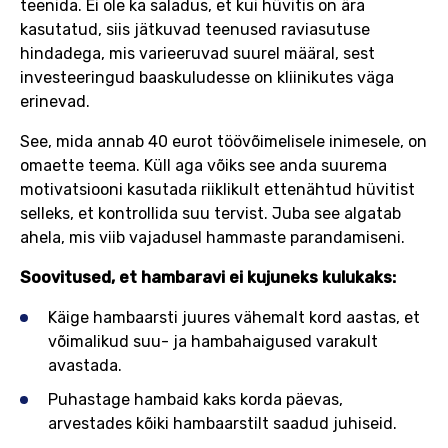
teenida. Ei ole ka saladus, et kui hüvitis on ära
kasutatud, siis jätkuvad teenused raviasutuse
hindadega, mis varieeruvad suurel määral, sest
investeeringud baaskuludesse on kliinikutes väga
erinevad.
See, mida annab 40 eurot töövõimelisele inimesele, on
omaette teema. Küll aga võiks see anda suurema
motivatsiooni kasutada riiklikult ettenähtud hüvitist
selleks, et kontrollida suu tervist. Juba see algatab
ahela, mis viib vajadusel hammaste parandamiseni.
Soovitused, et hambaravi ei kujuneks kulukaks:
Käige hambaarsti juures vähemalt kord aastas, et
võimalikud suu- ja hambahaigused varakult
avastada.
Puhastage hambaid kaks korda päevas,
arvestades kõiki hambaarstilt saadud juhiseid.