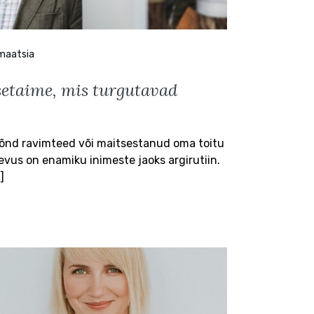
maatsia
tsetaime, mis turgutavad
mõnd ravimteed või maitsestanud oma toitu
vus on enamiku inimeste jaoks argirutiin.
]