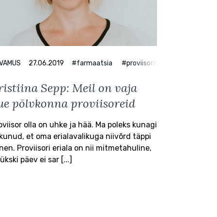
VAMUS
27.06.2019
#farmaatsia
#proviisoriõpe
ristiina Sepp: Meil on vaja
ue põlvkonna proviisoreid
oviisor olla on uhke ja hää. Ma poleks kunagi
kunud, et oma erialavalikuga niivõrd täppi
nen. Proviisori eriala on nii mitmetahuline,
ükski päev ei sar [...]