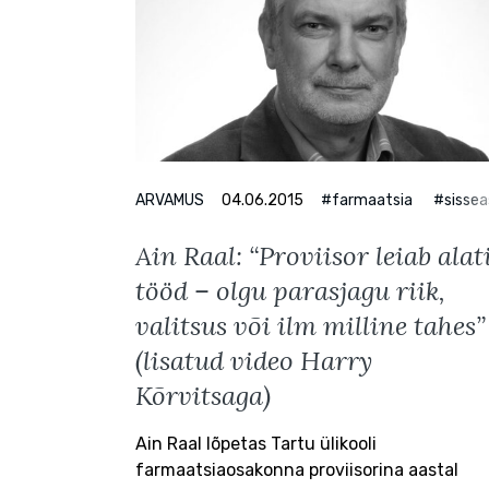
ARVAMUS
04.06.2015
#farmaatsia
#sisse
Ain Raal: “Proviisor leiab alat
tööd – olgu parasjagu riik,
valitsus või ilm milline tahes”
(lisatud video Harry
Kõrvitsaga)
Ain Raal lõpetas Tartu ülikooli
farmaatsiaosakonna proviisorina aastal