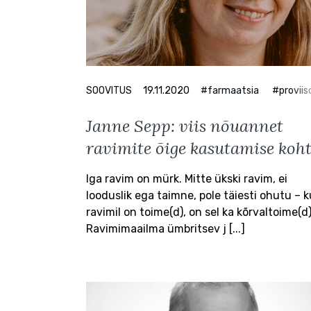
SOOVITUS
19.11.2020
#farmaatsia
#proviis
Janne Sepp: viis nõuannet
ravimite õige kasutamise koh
Iga ravim on mürk. Mitte ükski ravim, ei
looduslik ega taimne, pole täiesti ohutu – k
ravimil on toime(d), on sel ka kõrvaltoime(d)
Ravimimaailma ümbritsev j [...]