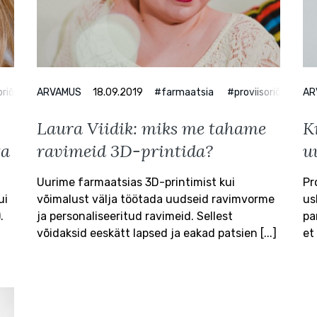
oriõpe
ARVAMUS
#tervis
18.09.2019
#farmaatsia
#proviisoriõpe
AR
Laura Viidik: miks me tahame
K
ta
ravimeid 3D-printida?
u
Uurime farmaatsias 3D-printimist kui
Pr
ui
võimalust välja töötada uudseid ravimvorme
us
.
ja personaliseeritud ravimeid. Sellest
pa
võidaksid eeskätt lapsed ja eakad patsien [...]
et 