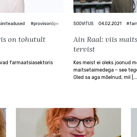
iiniteadused
#proviisoriõpe
SOOVITUS
04.02.2021
#far
is on tohutult
Ain Raal: viis mai
tervist
evad farmaatsiasektoris
Kes meist ei oleks joonud 
maitsetaimedega – see tege
Oled sa aga mõelnud, mil [...