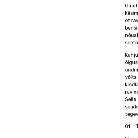
Ometi
käsim
et ra
bensi
nõust
seetõ
Kahju
õigus
andme
võlts
kindl
ravim
Selle
seadu
tegev