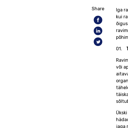
Share
Iga r
kui r
õigus
ravim
põhim
Ravim
või a
aitav
organ
tähel
täisk
sõltu
Ükski
hädad
jaga 