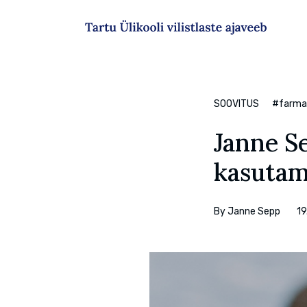
Sisesta märksõna
SOOVITUS
#farma
Janne Se
kasutam
By
Janne Sepp
19