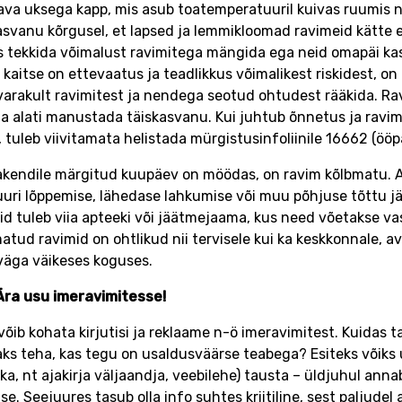
ava uksega kapp, mis asub toatemperatuuril kuivas ruumis 
asvanu kõrgusel, et lapsed ja lemmikloomad ravimeid kätte ei
s tekkida võimalust ravimitega mängida ega neid omapäi k
 kaitse on ettevaatus ja teadlikkus võimalikest riskidest, on 
varakult ravimitest ja nendega seotud ohtudest rääkida. Rav
a alati manustada täiskasvanu. Kui juhtub õnnetus ja ravim
, tuleb viivitamata helistada mürgistusinfoliinile 16662 (ööpä
akendile märgitud kuupäev on möödas, on ravim kõlbmatu. 
uuri lõppemise, lähedase lahkumise või muu põhjuse tõttu j
id tuleb viia apteeki või jäätmejaama, kus need võetakse va
atud ravimid on ohtlikud nii tervisele kui ka keskkonnale, 
väga väikeses koguses.
Ära usu imeravimitesse!
 võib kohata kirjutisi ja reklaame n-ö imeravimitest. Kuidas t
aks teha, kas tegu on usaldusväärse teabega? Esiteks võiks 
lika, nt ajakirja väljaandja, veebilehe) tausta – üldjuhul annab
se. Seejuures tasub olla info suhtes kriitiline, sest paljudel 