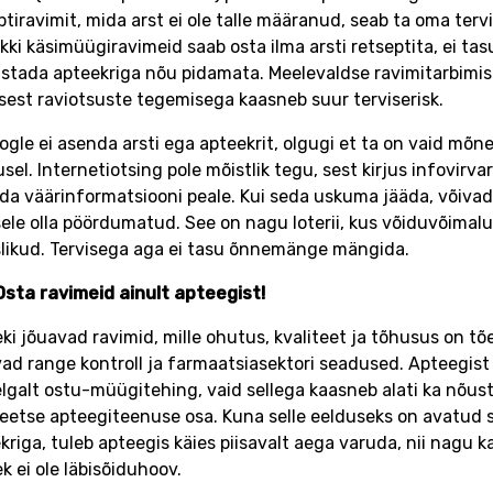
ptiravimit, mida arst ei ole talle määranud, seab ta oma terv
kki käsimüügiravimeid saab osta ilma arsti retseptita, ei tas
tada apteekriga nõu pidamata. Meelevaldse ravimitarbimis
sest raviotsuste tegemisega kaasneb suur terviserisk.
ogle ei asenda arsti ega apteekrit, olgugi et ta on vaid mõn
sel. Internetiotsing pole mõistlik tegu, sest kirjus infovirva
da väärinformatsiooni peale. Kui seda uskuma jääda, võivad
sele olla pöördumatud. See on nagu loterii, kus võiduvõimal
likud. Tervisega aga ei tasu õnnemänge mängida.
Osta ravimeid ainult apteegist!
ki jõuavad ravimid, mille ohutus, kvaliteet ja tõhusus on tõ
ad range kontroll ja farmaatsiasektori seadused. Apteegist 
elgalt ostu-müügitehing, vaid sellega kaasneb alati ka nõus
teetse apteegiteenuse osa. Kuna selle eelduseks on avatud
kriga, tuleb apteegis käies piisavalt aega varuda, nii nagu ka
k ei ole läbisõiduhoov.