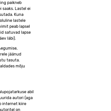
ning paikneb
 saaks. Lastel ei
asutada. Kuna
oluline lastele
imit peab lapsel
id satuvad lapse
ev läbi).
Aegumise,
ärele jäänud
stu tasuta.
avaldades mõju
alupojatarkuse abil
uurida autori (aga
 internet kiire
autoritel on