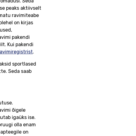
e omadusi. Seda
se peaks aktiivselt
umatu ravimiteabe
olehel on kirjas
tused,
avimi pakendi
ilt. Kui pakendi
avimiregistrist
.
aksid sportlased
itte. Seda saab
utuse.
avimi õigele
utab igaüks ise.
pruugi olla enam
uapteegile on