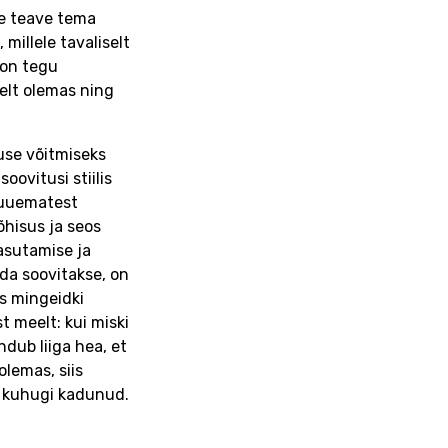
e teave tema
millele tavaliselt
i on tegu
elt olemas ning
use võitmiseks
oovitusi stiilis
a uuematest
hisus ja seos
asutamise ja
ida soovitakse, on
ks mingeidki
t meelt: kui miski
undub liiga hea, et
 olemas, siis
ed kuhugi kadunud.