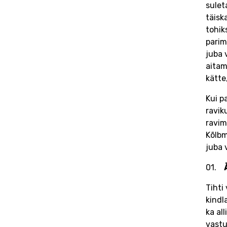
sulet
täisk
tohik
parim
juba 
aitam
kätte
Kui p
ravik
ravim
Kõlbm
juba 
Tihti
kindl
ka al
vastu