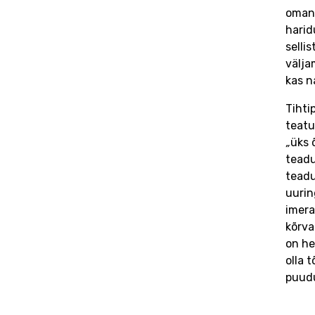
omani
harid
selli
välja
kas n
Tihti
teatu
„
üks 
teadu
teadu
uurin
imera
kõrva
on hea
olla t
puudu