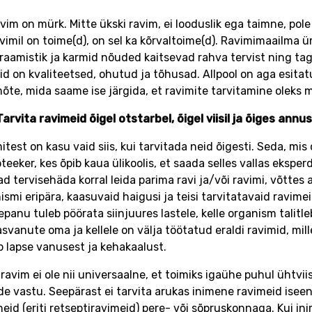
avim on mürk. Mitte ükski ravim, ei looduslik ega taimne, pole
avimil on toime(d), on sel ka kõrvaltoime(d). Ravimimaailma ü
raamistik ja karmid nõuded kaitsevad rahva tervist ning tag
id on kvaliteetsed, ohutud ja tõhusad. Allpool on aga esitat
õte, mida saame ise järgida, et ravimite tarvitamine oleks 
Tarvita ravimeid õigel otstarbel, õigel viisil ja õiges annu
itest on kasu vaid siis, kui tarvitada neid õigesti. Seda, mis 
pteeker, kes õpib kaua ülikoolis, et saada selles vallas ekspe
ad tervisehäda korral leida parima ravi ja/või ravimi, võttes
ismi eripära, kaasuvaid haigusi ja teisi tarvitatavaid ravimeid
epanu tuleb pöörata siinjuures lastele, kelle organism talitle
asvanute oma ja kellele on välja töötatud eraldi ravimid, mi
b lapse vanusest ja kehakaalust.
 ravim ei ole nii universaalne, et toimiks igaühe puhul ühtviis
e vastu. Seepärast ei tarvita arukas inimene ravimeid isee
neid (eriti retseptiravimeid) pere- või sõpruskonnaga. Kui i