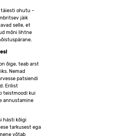
 täiesti ohutu –
mbritsev jäik
avad selle, et
ud mõni lihtne
mõistuspärane.
ses!
on õige, teab arst
rdiks. Nemad
 arvesse patsiendi
. Erilist
b teistmoodi kui
lle annustamine
i hästi kõigi
nese tarkusest ega
nimene võtab