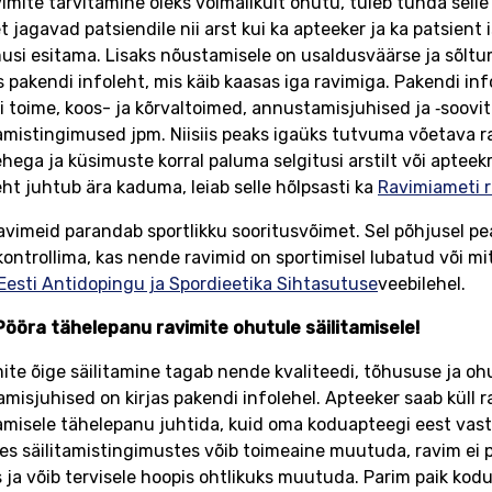
vimite tarvitamine oleks võimalikult ohutu, tuleb tunda sell
t jagavad patsiendile nii arst kui ka apteeker ja ka patsient i
usi esitama. Lisaks nõustamisele on usaldusväärse ja sõlt
as pakendi infoleht, mis käib kaasas iga ravimiga. Pakendi inf
i toime, koos- ja kõrvaltoimed, annustamisjuhised ja ‑soovi
tamistingimused jpm. Niisiis peaks igaüks tutvuma võetava r
ehega ja küsimuste korral paluma selgitusi arstilt või apteekr
eht juhtub ära kaduma, leiab selle hõlpsasti ka
Ravimiameti r
avimeid parandab sportlikku sooritusvõimet. Sel põhjusel pe
 kontrollima, kas nende ravimid on sportimisel lubatud või m
Eesti Antidopingu ja Spordieetika Sihtasutuse
veebilehel.
Pööra tähelepanu ravimite ohutule säilitamisele!
ite õige säilitamine tagab nende kvaliteedi, tõhususe ja oh
tamisjuhised on kirjas pakendi infolehel. Apteeker saab küll r
tamisele tähelepanu juhtida, kuid oma koduapteegi eest vast
es säilitamistingimustes võib toimeaine muutuda, ravim ei 
 ja võib tervisele hoopis ohtlikuks muutuda. Parim paik kod