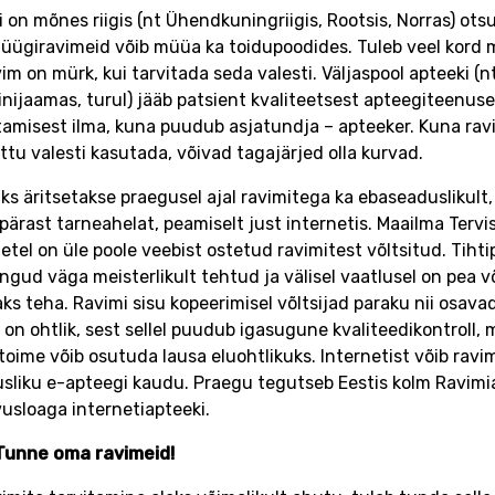
 on mõnes riigis (nt Ühendkuningriigis, Rootsis, Norras) ots
üügiravimeid võib müüa ka toidupoodides. Tuleb veel kord 
vim on mürk, kui tarvitada seda valesti. Väljaspool apteeki (n
inijaamas, turul) jääb patsient kvaliteetsest apteegiteenuse
amisest ilma, kuna puudub asjatundja – apteeker. Kuna rav
ttu valesti kasutada, võivad tagajärjed olla kurvad.
ks äritsetakse praegusel ajal ravimitega ka ebaseaduslikult, 
pärast tarneahelat, peamiselt just internetis. Maailma Tervi
tel on üle poole veebist ostetud ravimitest võltsitud. Tihti
ingud väga meisterlikult tehtud ja välisel vaatlusel on pea 
aks teha. Ravimi sisu kopeerimisel võltsijad paraku nii osavad 
 on ohtlik, sest sellel puudub igasugune kvaliteedikontroll,
 toime võib osutuda lausa eluohtlikuks. Internetist võib ravi
sliku e-apteegi kaudu. Praegu tegutseb Eestis kolm Ravimi
usloaga internetiapteeki.
Tunne oma ravimeid!