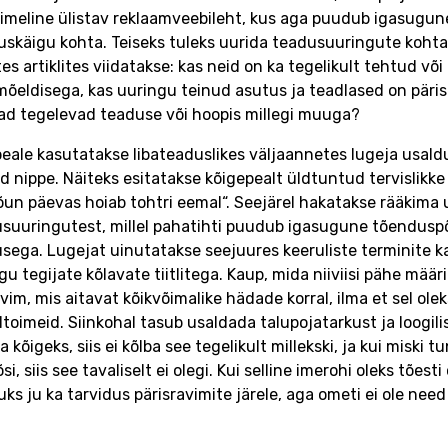
meline ülistav reklaamveebileht, kus aga puudub igasugun
uskäigu kohta. Teiseks tuleks uurida teadusuuringute kohta, 
stes artiklites viidatakse: kas neid on ka tegelikult tehtud võ
mõeldisega, kas uuringu teinud asutus ja teadlased on päris
ad tegelevad teaduse või hoopis millegi muuga?
peale kasutatakse libateaduslikes väljaannetes lugeja usald
d nippe. Näiteks esitatakse kõigepealt üldtuntud tervislikke s
õun päevas hoiab tohtri eemal“. Seejärel hakatakse rääkim
suuringutest, millel pahatihti puudub igasugune tõenduspõ
sega. Lugejat uinutatakse seejuures keeruliste terminite k
gu tegijate kõlavate tiitlitega. Kaup, mida niiviisi pähe määr
vim, mis aitavat kõikvõimalike hädade korral, ilma et sel ole
ltoimeid. Siinkohal tasub usaldada talupojatarkust ja loogilis
 kõigeks, siis ei kõlba see tegelikult millekski, ja kui miski t
õsi, siis see tavaliselt ei olegi. Kui selline imerohi oleks tõesti
ks ju ka tarvidus pärisravimite järele, aga ometi ei ole ne