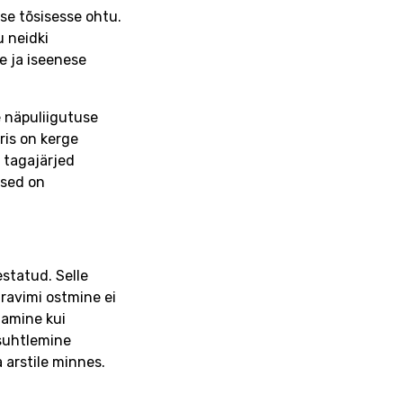
ise tõsisesse ohtu.
u neidki
e ja iseenese
e näpuliigutuse
rris on kerge
 tagajärjed
used on
estatud. Selle
ravimi ostmine ei
tamine kui
 suhtlemine
 arstile minnes.