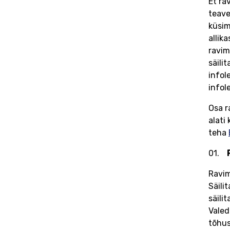
Et ra
teave
küsim
allik
ravim
säili
infol
infol
Osa r
alati
teha
Ravim
Säili
säili
Valed
tõhus