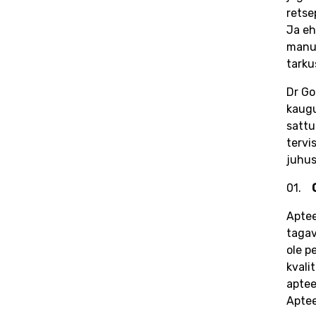
retse
Ja eh
manus
tarku
Dr Go
kaugu
sattu
tervi
juhus
Aptee
tagav
ole p
kvali
aptee
Aptee