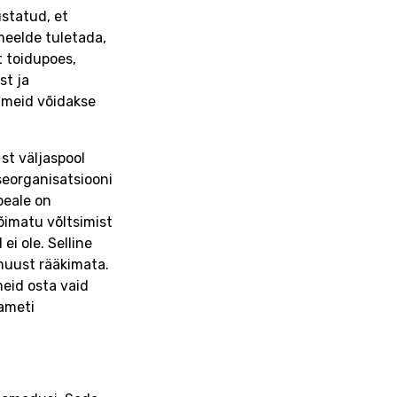
ustatud, et
meelde tuletada,
t toidupoes,
st ja
imeid võidakse
st väljaspool
seorganisatsiooni
peale on
võimatu võltsimist
ei ole. Selline
 muust rääkimata.
meid osta vaid
ameti