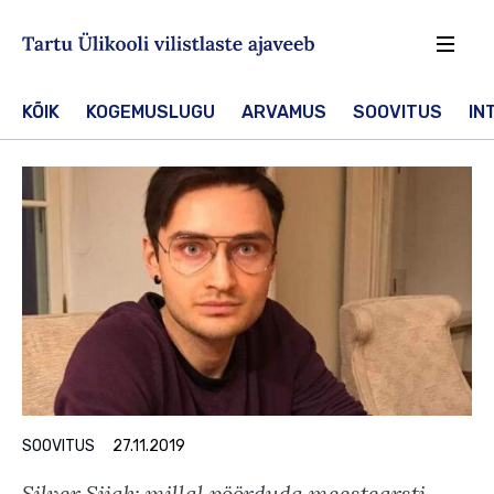
Sisesta märksõna
Otsin
KÕIK
KOGEMUSLUGU
ARVAMUS
SOOVITUS
IN
SOOVITUS
27.11.2019
Silver Siiak: millal pöörduda meestearsti