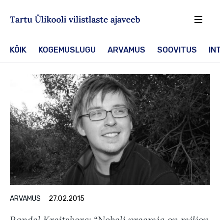
Sisesta märksõna
Otsin
KÕIK
KOGEMUSLUGU
ARVAMUS
SOOVITUS
IN
ARVAMUS
27.02.2015
Randel Kreitsberg: “Nobeli preemia on miljon