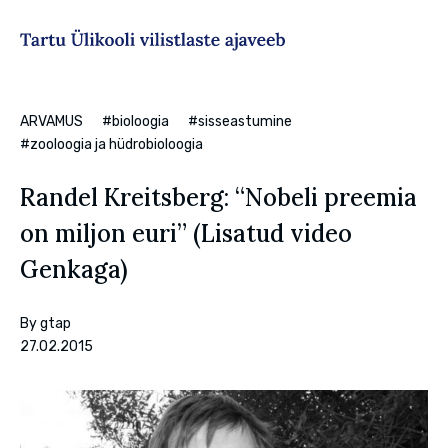
Sisesta märksõna
ARVAMUS
#bioloogia
#sisseastumine
#zooloogia ja hüdrobioloogia
Randel Kreitsberg: “Nobeli preemia
on miljon euri” (Lisatud video
Genkaga)
By
gtap
27.02.2015