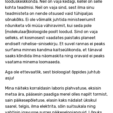
looduskeskkonda. Neil on vaja kedagi, kellel on selle
kohta teadmisi. Neil on vaja sind, sest ilma sinu
teadmisteta on nende otsused vaid tühipaljas
sõnakõlks. Ei ole võimalik juhtida ministeeriumit
nõuniketa või müüa vähiravimit, kui seda pole
(molekulaar)bioloogide poolt loodud. Sind on vaja
selleks, et kosmosest vaadates paistaks planeet
endiselt rohelise-sinisekirju. Et suvel rannas ei peaks
surfama minnes kandma kaitseülikonda, et tänaval
saaks kõndida ilma näomaskita ning oravaid ei peaks
vaatama minema loomaaeda.
Aga ole ettevaatlik, sest bioloogiat õppides juhtub
asju!
Mina näiteks korraldasin laboris plahvatuse, eksisin
metsa ära, pääsesin paadiga merel olles napilt tormist,
sain päikesepõletuse, elasin kaks nädalat üksikul
saarel, telgis, ilma elektrita, sõin suitsukala ning
vahtisin igavusse surres päikeseloojanguid. Lõpuks