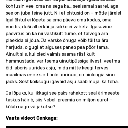
kohtusin veel oma naisega ka… sealsamal saarel, aga
see on juba teine jutt. Nii et ohtusid on – mõtle järele!
Igal õhtul ei lõpeta sa oma päeva oma kodus, oma
voodis, duši all ei käi ja sokke ei vaheta. Igasuvine
päevitus on ka nii vastikult tume, et talvega ära
pleekida ei jõua. Ja värske õhuga võib täitsa ära
harjuda, olgugi et alguses paneb pea pööritama.
Ainult siis, kui oled valmis saama rästikult
hammustada, varitsema uinutipüssiga ilvest, veetma
öid laboris uurides asju, mida mitte keegi terves
maailmas enne sind pole uurinud, on bioloogia sinu
jaoks. Sest kõiksugu igavaid asju saab mujal ka teha.
Ja lõpuks, kui ikkagi see paks rahakott seal ärimeeste
taskus häirib, siis Nobeli preemia on miljon eurot –
kõlab nagu väljakutse?
Vaata videot Genkaga: