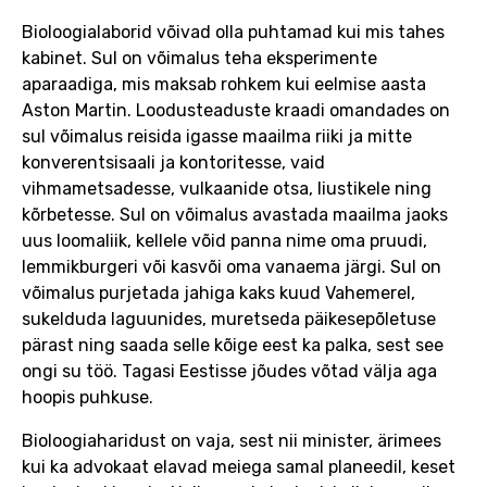
Bioloogialaborid võivad olla puhtamad kui mis tahes
kabinet. Sul on võimalus teha eksperimente
aparaadiga, mis maksab rohkem kui eelmise aasta
Aston Martin. Loodusteaduste kraadi omandades on
sul võimalus reisida igasse maailma riiki ja mitte
konverentsisaali ja kontoritesse, vaid
vihmametsadesse, vulkaanide otsa, liustikele ning
kõrbetesse. Sul on võimalus avastada maailma jaoks
uus loomaliik, kellele võid panna nime oma pruudi,
lemmikburgeri või kasvõi oma vanaema järgi. Sul on
võimalus purjetada jahiga kaks kuud Vahemerel,
sukelduda laguunides, muretseda päikesepõletuse
pärast ning saada selle kõige eest ka palka, sest see
ongi su töö. Tagasi Eestisse jõudes võtad välja aga
hoopis puhkuse.
Bioloogiaharidust on vaja, sest nii minister, ärimees
kui ka advokaat elavad meiega samal planeedil, keset