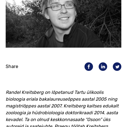
Share
Randel Kreitsberg on lõpetanud Tartu ülikoolis
bioloogia eriala bakalaureuseõppes aastal 2005 ning
magistriõppes aastal 2007. Kreitsberg kaitses edukalt
zooloogia ja hüdrobioloogia doktorikraadi 2014. aasta
kevadel. Ta on olnud keskkonnasaate “Osoon” üks
autoreid ja saatejuhte. Praegu töötab Kreitsberg