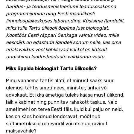
haridus- ja teadusministeeriumi teadusosakonna
programmijuhina ning Eesti maaülikooli
limnoloogiakeskuses laborandina. Küsisime Randelilt,
miks tulla Tartu ülikooli õppima just bioloogiat.
Koostöös Eesti räppari Genkaga valmis video, mille
eesmärk on edastada Randeli sõnum neile, kes oma
erialavalikus veel kõhklevad või kel on lihtsalt
uudishimu loodusteaduste valdkonna vastu.
Miks õppida bioloogiat Tartu ülikoolis?
Minu vanaema tahtis alati, et minust saaks suur
ülemus, tähtis ametimees, minister, ärihai või
advokaat. Et ikka ametiga tuleks kaasa must ülikond,
läikiv kabinet ning punnitav rahakott taskus. Neid
ametimehi on terve Eesti täis, kuid kui palju on neid,
kes on käes hoidnud lendoravat, mõõtnud
südametukseid rohevindil või otsinud ravimit
maksavähile?