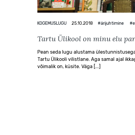
KOGEMUSLUGU
25.10.2018
#ärijuhtimine
#e
Tartu Ülikool on minu elu pa
Pean seda lugu alustama ülestunnistusega. 
Tartu Ülikooli vilistlane. Aga samal ajal ikk
võimalik on, küsite. Väga [...]