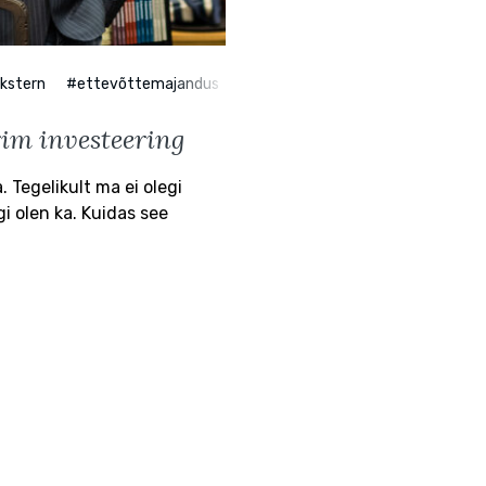
kstern
#ettevõttemajandus
rim investeering
Tegelikult ma ei olegi
agi olen ka. Kuidas see