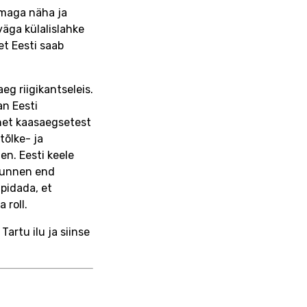
lmaga näha ja
väga külalislahke
et Eesti saab
eg riigikantseleis.
n Eesti
inet kaasaegsetest
tõlke- ja
en. Eesti keele
 tunnen end
pidada, et
 roll.
artu ilu ja siinse