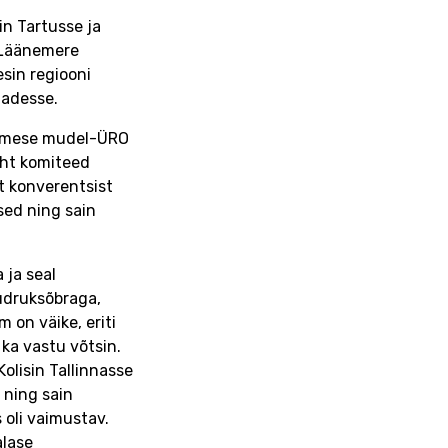
in Tartusse ja
 Läänemere
esin regiooni
madesse.
esimese mudel-ÜRO
üht komiteed
t konverentsist
sed ning sain
 ja seal
üdruksõbraga,
 on väike, eriti
 ka vastu võtsin.
Kolisin Tallinnasse
 ning sain
 oli vaimustav.
alase