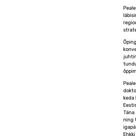
Peale
läbis
regio
strat
Õping
konve
juhti
tundu
õppim
Peale
dokto
keda 
Eesti
Täna 
ning 
igapä
Ehkki