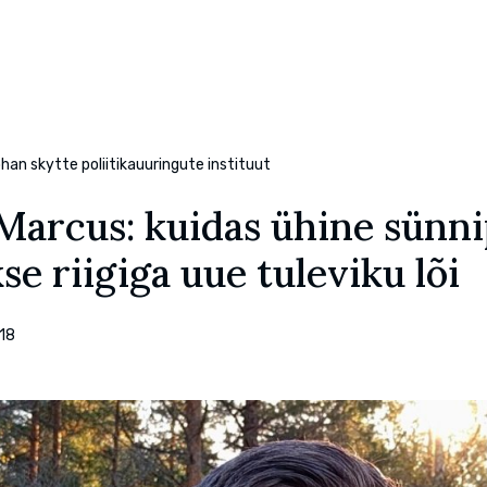
han skytte poliitikauuringute instituut
 Marcus: kuidas ühine sünn
se riigiga uue tuleviku lõi
18