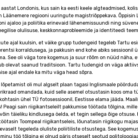
 aastat Londonis, kus sain ka eesti keele algteadmised, kolis
in Läänemere regiooni uuringute magistriõppekava. Õppisin
oni ajaloo ja poliitika erinevaid lähenemissuundi ning süven
eegilise olulisuse, keskkonnaprobleemide ja identiteedi tee
ute ajal kuulsin, et väike grupp tudengeid tegeleb Tartu 
rentsi korraldusega, ja pakkusin end kohe abiks sessioonil 
ma. See oli väga tore kogemus ja suur rõõm on nüüd näha, e
b olevat saanud traditsioon. Tartu tudengid on väga aktiiv
ise ajal endale ka mitu väga head sõpra.
 lõpetamist oli mul algselt plaan tagasi Inglismaale pöörduda
rikraad omandada, kuid selle asemel otsustasin koos oma t
kohtasin ühel TÜ fotosessioonil, Eestisse elama jääda. Maailm
s! Peagi sain riigikantseleilt pakkumise töötada tõlgina, mille
võin täieliku kindlusega öelda, et tegin sellega õige otsuse. 
töötasin Toompeal riigikantseleis, lõunatasin riigikogu majas
evaselt tegeleda oluliste poliitiliste otsustega. See kogemus
 minu töö tõlgina ei olnud päris otseselt seotud politoloogia