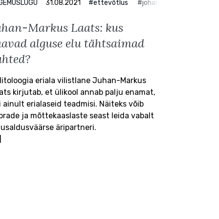
te instituut
GEMUSLUGU
31.08.2021
#riigiteadused
#ettevõtlus
#johan skytte poliitikauur
uhan-Markus Laats: kus
aavad alguse elu tähtsaimad
uhted?
litoloogia eriala vilistlane Juhan-Markus
ats kirjutab, et ülikool annab palju enamat,
i ainult erialaseid teadmisi. Näiteks võib
prade ja mõttekaaslaste seast leida vabalt
 usaldusväärse äripartneri.
]