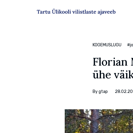
Sisesta märksõna
KOGEMUSLUGU
#jo
Florian
ühe väik
By
gtap
28.02.20