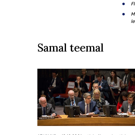
F
M
l
Samal teemal