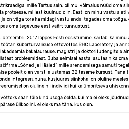
trikraadiga, mille Tartus sain, oli mul võimalus nüüd oma si
a protsesse, millest kuulnud olin. Eesti on minu vastu alati 
 ja on väga tore ka midagi vastu anda, tagades oma tööga, 
pas oma tegevuse eest väärt tunnustust.
1. detsembril 2017 lõppes Eesti eesistumine, sai läbi ka minu a
töötan küberturvalisuse ettevõttes BHC Laboratory ja anna
iakadeemia bakalaureuse, magistri ja doktoritudengitele a
tilistest probleemidest. Juba eelmisel aastal asutasin ka oma 
ažifirma „Sõnad ja Hääled“, mille arendamisega samuti tegel
ise poolelt olen varsti alustamas B2 taseme kursust. Täna
onda integreerununa, kusjuures siinkohal on oluline meeles 
reerumisel on oluline nii indiviidi kui ka ümbritseva ühiskonna
võtteks saan täie kindlusega öelda: kui ma ei oleks jõudnud T
pärase ülikoolini, ei oleks ma täna, kus olen.