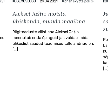
kytte poliitikauuringute instituut
KOGEMUSLUGU
29.04.2021
#politoloogia
#johan skytte poliitikauuringu
KO
Aleksei Jašin: mõista
J
ühiskonda, muuda maailma
s
s
Riigiteaduste vilistlane Aleksei Jašin
sed
meenutab enda õpinguid ja avaldab, mida
Po
ülikoolist saadud teadmised talle andnud on.
La
[...]
ku
sõ
ka
[...