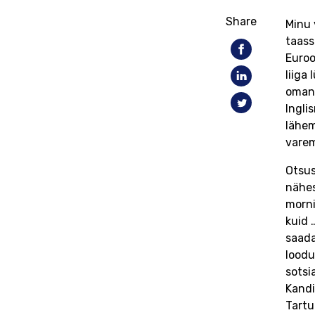
Share
Minu 
taass
Euroo
liiga
omand
Ingli
lähem
varem
Otsus
nähes
morni
kuid 
saada
loodu
sotsi
Kandi
Tartu