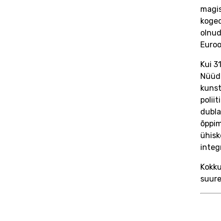
magis
koged
olnud
Euroo
Kui 3
Nüüd 
kunst
polii
dubla
õppim
ühisk
integ
Kokku
suure