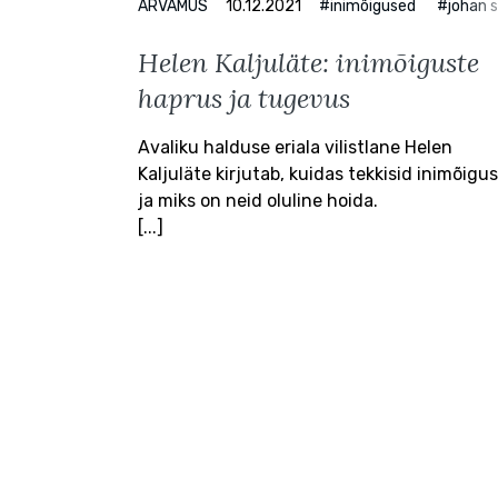
ARVAMUS
10.12.2021
#inimõigused
#johan s
Helen Kaljuläte: inimõiguste
haprus ja tugevus
Avaliku halduse eriala vilistlane Helen
Kaljuläte kirjutab, kuidas tekkisid inimõigu
ja miks on neid oluline hoida.
[...]