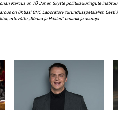
lorian Marcus on TÜ Johan Skytte poliitikauuringute instituudi
arcus on ühtlasi BHC Laboratory turundusspetsialist, Eesti
ektor, ettevõtte „Sõnad ja Hääled“ omanik ja asutaja