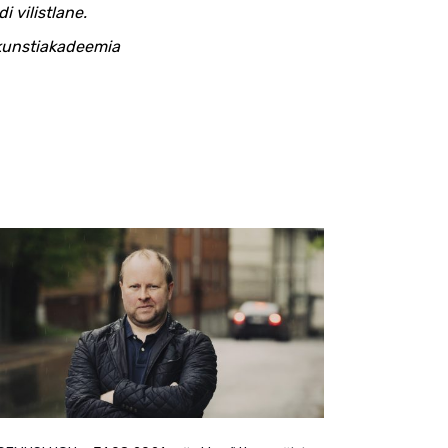
 vilistlane.
 kunstiakadeemia