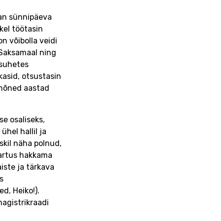
gan sünnipäeva
kel töötasin
n võibolla veidi
n Saksamaal ning
 suhetes
kasid, otsustasin
 mõned aastad
se osaliseks,
ühel hallil ja
uskil näha polnud,
 Tartus hakkama
iste ja tärkava
s
d, Heiko!).
agistrikraadi