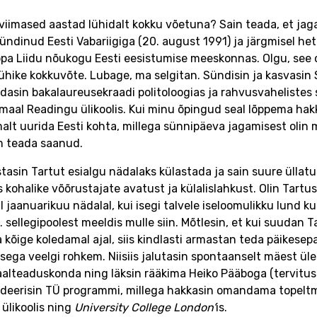
viimased aastad lühidalt kokku võetuna? Sain teada, et ja
ündinud Eesti Vabariigiga (20. august 1991) ja järgmisel het
pa Liidu nõukogu Eesti eesistumise meeskonnas. Olgu, see o
 lühike kokkuvõte. Lubage, ma selgitan. Sündisin ja kasvasi
asin bakalaureusekraadi politoloogias ja rahvusvahelistes
smaal Readingu ülikoolis. Kui minu õpingud seal lõppema hak
alt uurida Eesti kohta, millega sünnipäeva jagamisest olin
 teada saanud.
tasin Tartut esialgu nädalaks külastada ja sain suure üllatu
 kohalike võõrustajate avatust ja külalislahkust. Olin Tartus 
l jaanuarikuu nädalal, kui isegi talvele iseloomulikku lund k
… sellegipoolest meeldis mulle siin. Mõtlesin, et kui suudan
 kõige koledamal ajal, siis kindlasti armastan teda päikesepa
sega veelgi rohkem. Niisiis jalutasin spontaanselt mäest üle
aalteaduskonda ning läksin rääkima Heiko Pääboga (tervituse
deerisin TÜ programmi, millega hakkasin omandama topeltm
 ülikoolis ning
University College London’
is.